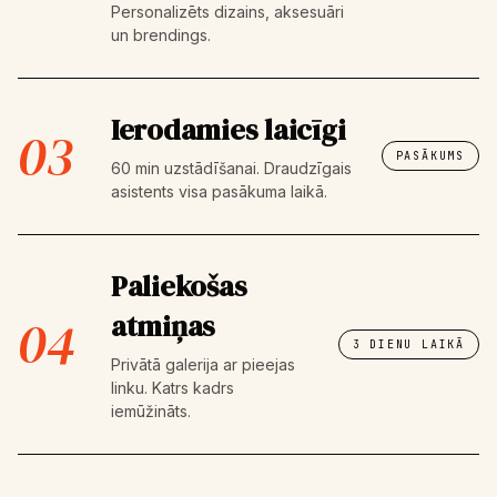
Personalizēts dizains, aksesuāri
un brendings.
Ierodamies laicīgi
03
PASĀKUMS
60 min uzstādīšanai. Draudzīgais
asistents visa pasākuma laikā.
Paliekošas
atmiņas
04
3 DIENU LAIKĀ
Privātā galerija ar pieejas
linku. Katrs kadrs
iemūžināts.