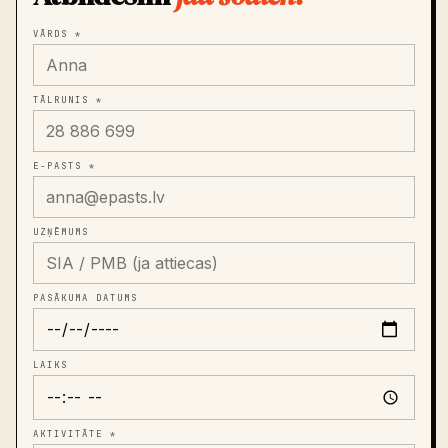
Atbildēsim
jau šodien.
VĀRDS *
TĀLRUNIS *
E-PASTS *
UZŅĒMUMS
PASĀKUMA DATUMS
LAIKS