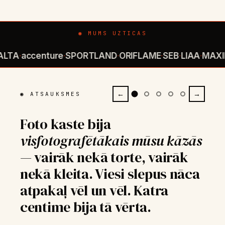
◉ MUMS UZTICAS
TA
accenture
SPORTLAND
ORIFLAME
SEB
LIAA
MAXIM
·
·
·
·
·
·
←
→
◉ ATSAUKSMES
Ja meklējat, kā panākt, lai
Foto kaste bija
kolēģi tiešām atcerētos
visfotografētākais mūsu kāzās
korporatīvo pasākumu
,
— vairāk nekā torte, vairāk
izvēlieties Instabox. 360°
nekā kleita. Viesi slepus nāca
spinneris kļuva par vakara
atpakaļ vēl un vēl. Katra
tēmu — un tagad visi gaida
centime bija tā vērta.
nākamo ballīti.