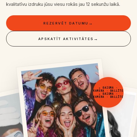
kvalitatīvu izdruku jūsu viesu rokās jau 12 sekunžu laikā.
→
REZERVĒT DATUMU
→
APSKATĪT AKTIVITĀTES
★ GAISMA ·
KAMERA · BALLĪTE
★ GAISMA ·
KAMERA · BALLĪTE