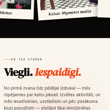
Kāzas Abgunstes muižā
Brenda ak
KĀ TAS STRĀDĀ
Viegli.
Iespaidīgi.
No pirmā zvana līdz pēdējai izdrukai — mēs
rūpējamies par katru pikseli. Izvēlies aktivitāti, un
mēs ieradīsimies, uzstādīsim un pēc pasākuma
klusi pazudīsim — atstājot tikai iemūžinātas