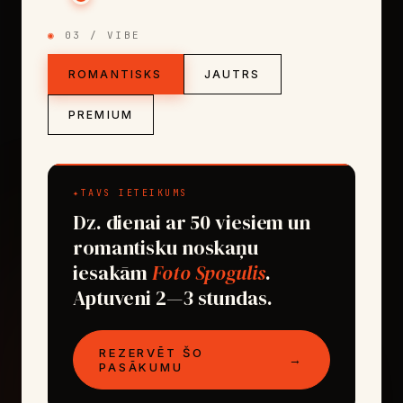
03 / VIBE
ROMANTISKS
JAUTRS
PREMIUM
TAVS IETEIKUMS
Dz. dienai ar 50 viesiem un
romantisku noskaņu
iesakām
Foto Spogulis
.
Aptuveni 2—3 stundas.
REZERVĒT ŠO
→
PASĀKUMU