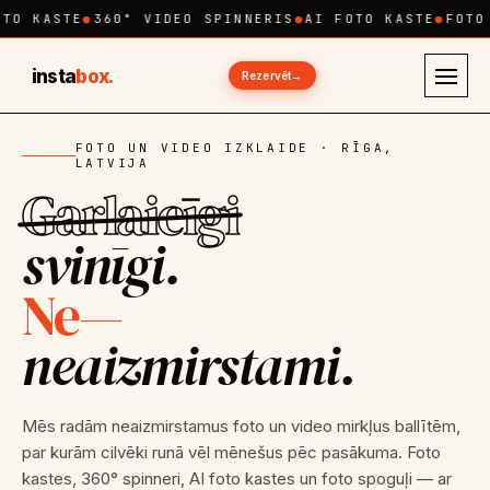
TO KASTE
●
360° VIDEO SPINNERIS
●
AI FOTO KASTE
●
FOTO 
insta
box.
Rezervēt
→
FOTO UN VIDEO IZKLAIDE · RĪGA,
LATVIJA
Garlaicīgi
svinīgi.
Ne
—
neaizmirstami.
Mēs radām neaizmirstamus foto un video mirkļus ballītēm,
par kurām cilvēki runā vēl mēnešus pēc pasākuma. Foto
kastes, 360° spinneri, AI foto kastes un foto spoguļi — ar