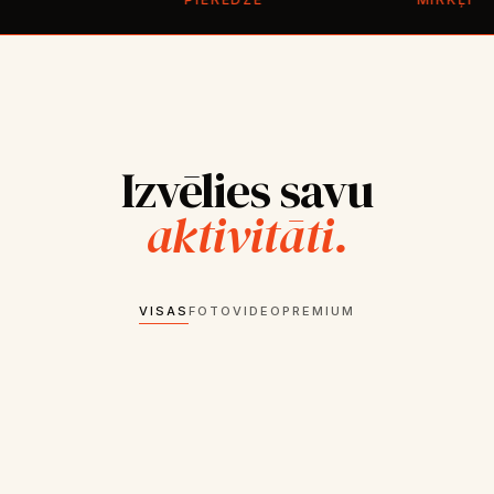
Izvēlies savu
aktivitāti.
VISAS
FOTO
VIDEO
PREMIUM
FOTO KASTE
.
AI FOTO KASTE
.
360° VIDEO SPINNERIS
.
FOTO SPOGULIS
.
TOP 360° SPINNERIS
.