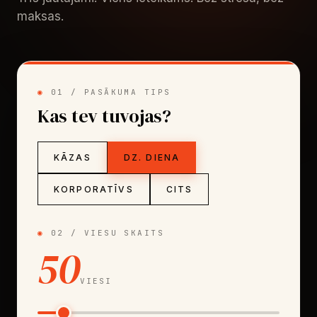
Trīs jautājumi. Viens ieteikums. Bez stresa, bez
maksas.
01 / PASĀKUMA TIPS
Kas tev tuvojas?
KĀZAS
DZ. DIENA
KORPORATĪVS
CITS
02 / VIESU SKAITS
50
VIESI