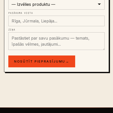
AKTIVITĀTE *
PASĀKUMA VIETA
ZIŅA
→
NOSŪTĪT PIEPRASĪJUMU