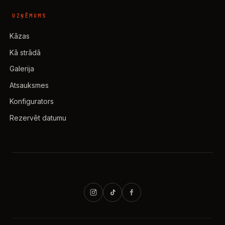
Visas aktivitātes
UZŅĒMUMS
Kāzas
Kā strādā
Galerija
Atsauksmes
Konfigurators
Rezervēt datumu