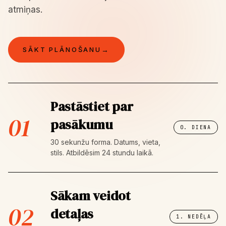
atmiņas.
→
SĀKT PLĀNOŠANU
Pastāstiet par
01
pasākumu
0. DIENA
30 sekunžu forma. Datums, vieta,
stils. Atbildēsim 24 stundu laikā.
Sākam veidot
02
detaļas
1. NEDĒĻA