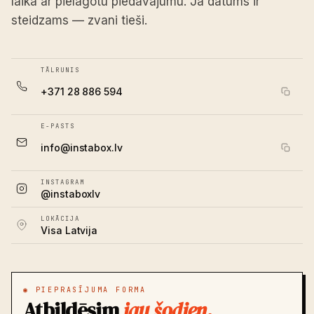
Aizpildi īsu formu, un mēs atbildēsim 24 stundu
laikā ar pielāgotu piedāvājumu. Ja datums ir
steidzams — zvani tieši.
TĀLRUNIS
+371 28 886 594
E-PASTS
info@instabox.lv
INSTAGRAM
@instaboxlv
LOKĀCIJA
Visa Latvija
◉ PIEPRASĪJUMA FORMA