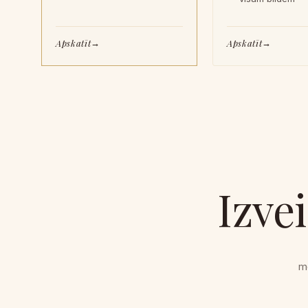
Apskatīt
Apskatīt
Izve
m