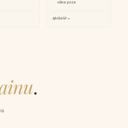
vāka poza
Apskatīt
zainu
.
tā