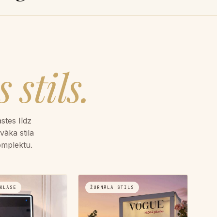
 stils.
stes līdz
āka stila
omplektu.
KLASE
ŽURNĀLA STILS