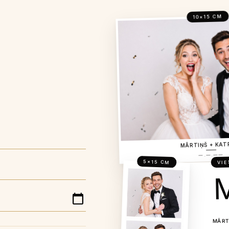
10×15 CM
MĀRTIŅŠ + KAT
—.—.——
VIE
5×15 CM
MĀRT