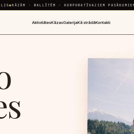
S
●
KĀZĀM · BALLĪTĒM · KORPORATĪVAJIEM PASĀKUMIEM
●
D
Aktivitātes
Kāzas
Galerija
Kā strādā
Kontakti
o
es