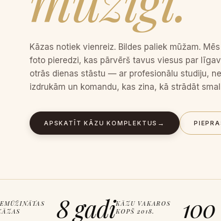
mūžīgi.
Kāzas notiek vienreiz. Bildes paliek mūžam. Mē
foto pieredzi, kas pārvērš tavus viesus par līga
otrās dienas stāstu — ar profesionālu studiju, 
izdrukām un komandu, kas zina, kā strādāt sma
→
APSKATĪT KĀZU KOMPLEKTUS
PIEPRA
8 gadi
100 0
ŽINĀTAS
KĀZU VAKAROS
✦
✦
S
KOPŠ 2018.