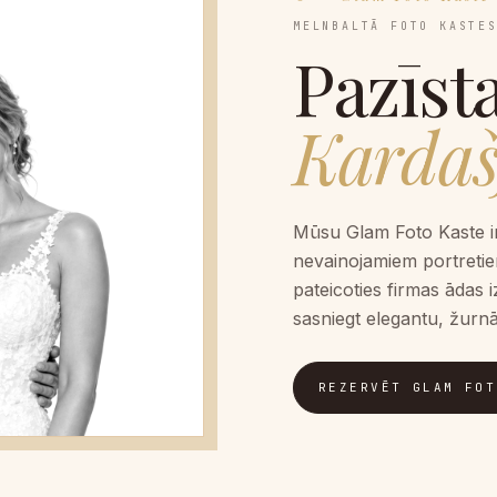
MELNBALTĀ FOTO KASTE
Pazīst
Kardaš
Mūsu Glam Foto Kaste ir
nevainojamiem portretie
pateicoties firmas ādas i
sasniegt elegantu, žurnā
REZERVĒT GLAM FOT