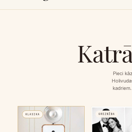
Katr
Pieci kā
Holivuda
kadriem.
GREZNĪBA
KLASIKA