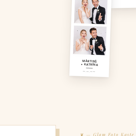
MĀRTIŅŠ
+ KATRĪNA
—.—.——
— Glam Foto Kaste