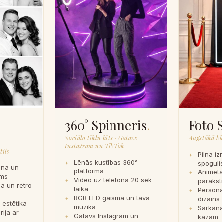
o
360° Spinneris
.
Foto 
Sociālo tīklu hīts · Gatavs
Augstākā kla
Instagram un TikTok
tils
Pilna iz
Lēnās kustības 360°
spoguli
ana un
platforma
Animēta
īms
Video uz telefona 20 sek
parakst
a un retro
laikā
Persona
RGB LED gaisma un tava
dizains
 estētika
mūzika
Sarkanā
rija ar
Gatavs Instagram un
kāzām