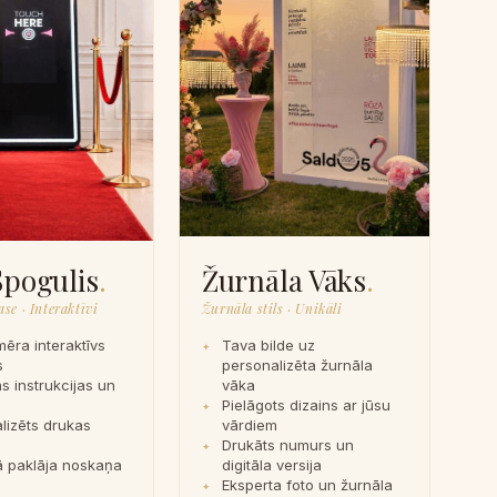
Spogulis
.
Žurnāla Vāks
.
se · Interaktīvi
Žurnāla stils · Unikāli
mēra interaktīvs
Tava bilde uz
s
personalizēta žurnāla
s instrukcijas un
vāka
i
Pielāgots dizains ar jūsu
lizēts drukas
vārdiem
Drukāts numurs un
 paklāja noskaņa
digitāla versija
Eksperta foto un žurnāla