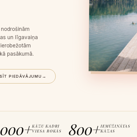
s nodrošinām
vas un līgavaiņa
neierobežotām
lkā pasākumā.
→
SĪT PIEDĀVĀJUMU
00+
800+
8
KĀZU KADRI
IEMŪŽINĀTAS
✦
✦
VIESA ROKĀS
KĀZAS