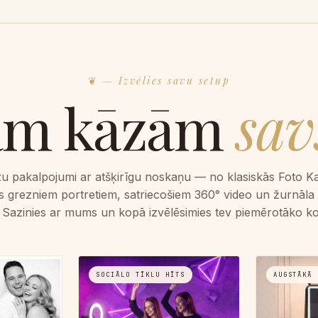
— Izvēlies savu setup
ām kāzām
savs
zu pakalpojumi ar atšķirīgu noskaņu — no klasiskās Foto Ka
s grezniem portretiem, satriecošiem 360° video un žurnāla v
 Sazinies ar mums un kopā izvēlēsimies tev piemērotāko k
SOCIĀLO TĪKLU HĪTS
AUGSTĀKĀ 