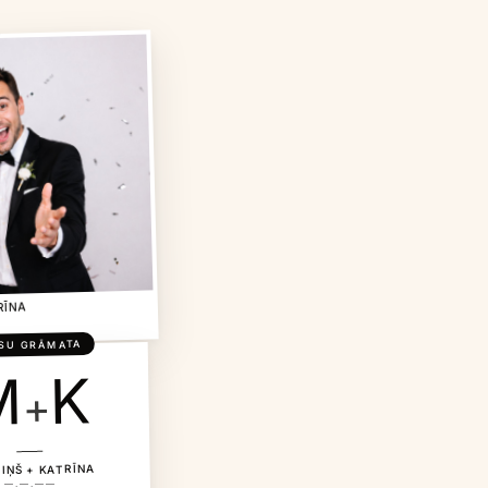
RĪNA
SU GRĀMATA
K
M
+
IŅŠ + KATRĪNA
—.—.——