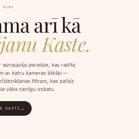
S NOMA
ama arī kā
janu Kaste.
 aizraujoša pieredze, kas radīta
m ar katru kameras klikšķi —
zlīdzināšanas filtram, kas palīdz
la vāka cienīgu izskatu.
→
O KASTI