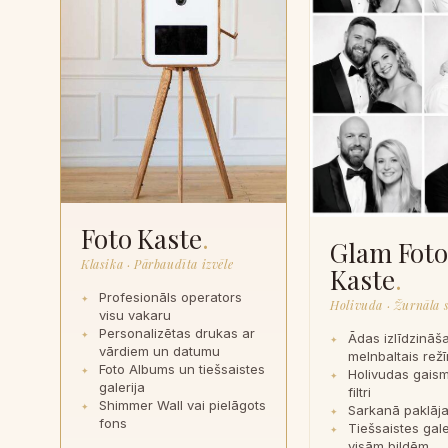
Foto Kaste
.
Glam Fot
Klasika · Pārbaudīta izvēle
Kaste
.
Profesionāls operators
Holivuda · Žurnāla s
visu vakaru
Personalizētas drukas ar
Ādas izlīdzināš
vārdiem un datumu
melnbaltais rež
Foto Albums un tiešsaistes
Holivudas gaism
galerija
filtri
Shimmer Wall vai pielāgots
Sarkanā paklāja
fons
Tiešsaistes gale
visām bildēm